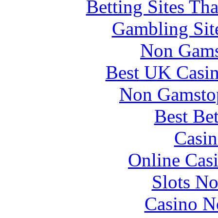
Betting Sites Th
Gambling Sit
Non Gams
Best UK Casi
Non Gamstop
Best Be
Casin
Online Cas
Slots N
Casino N